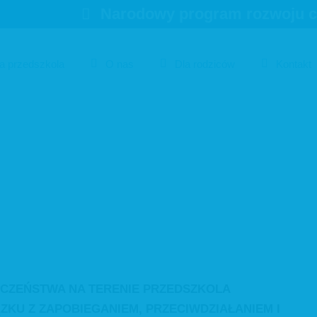
Narodowy program rozwoju czy
ia przedszkola
O nas
Dla rodziców
Kontakt
enia - Procedura zape
zpieczeństwa (COVID-
ECZEŃSTWA NA TERENIE PRZEDSZKOLA
KU Z ZAPOBIEGANIEM, PRZECIWDZIAŁANIEM I