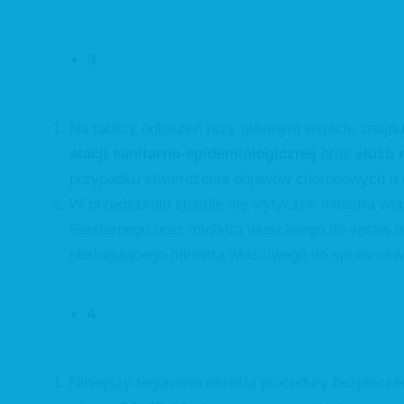
3
Na tablicy ogłoszeń przy głównym wejściu znajdu
stacji sanitarno-epidemiologicznej
oraz
służb
przypadku stwierdzenia objawów chorobowych u os
W przedszkolu stosuje się wytyczne ministra wł
Sanitarnego oraz ministra właściwego do spraw o
obsługującego ministra właściwego do spraw ośw
4
Niniejszy regulamin określa procedury bezpiecze