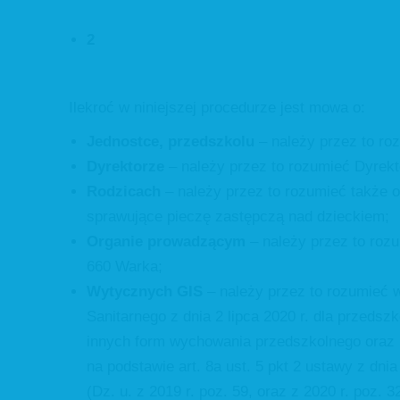
2
Ilekroć w niniejszej procedurze jest mowa o:
Jednostce, przedszkolu
– należy przez to r
Dyrektorze
– należy przez to rozumieć Dyrek
Rodzicach
– należy przez to rozumieć także 
sprawujące pieczę zastępczą nad dzieckiem;
Organie prowadzącym
– należy przez to roz
660 Warka;
Wytycznych GIS
– należy przez to rozumieć 
Sanitarnego z dnia 2 lipca 2020 r. dla przedsz
innych form wychowania przedszkolnego oraz in
na podstawie art. 8a ust. 5 pkt 2 ustawy z dni
(Dz. u. z 2019 r. poz. 59, oraz z 2020 r. poz. 3