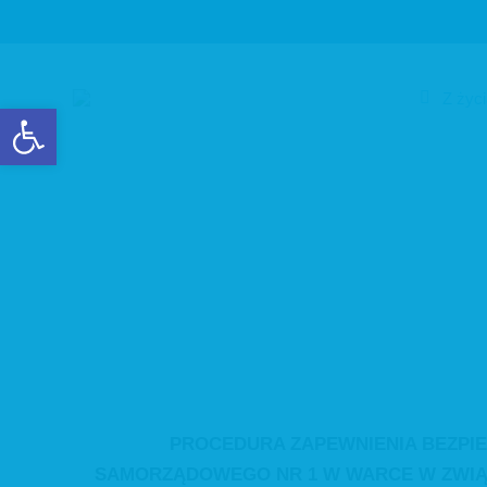
Z życ
Otwórz pasek narzędzi
Ogłosz
be
PROCEDURA ZAPEWNIENIA BEZPI
SAMORZĄDOWEGO NR 1 W WARCE W ZWIĄZ