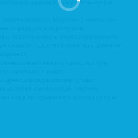
dziećmi oraz sprawnej realizacji skierowanych do
óre zapewnią bezpieczne korzystanie z pomieszczeń
wek znajdujących się w przedszkolu;
dynku, na korytarzu oraz w miejscu przygotowywania
w tym rękawiczki, maseczki ochronne dla pracowników
ewnętrznych;
 pomieszczeniach sanitarno-higienicznych oraz
przy dozownikach z płynem;
d zapewniania bezpieczeństwa i procedur
ia wszystkim pracownikom jak i rodzicom.
unikacji, np. raportowanie o liczbie dzieci lub w