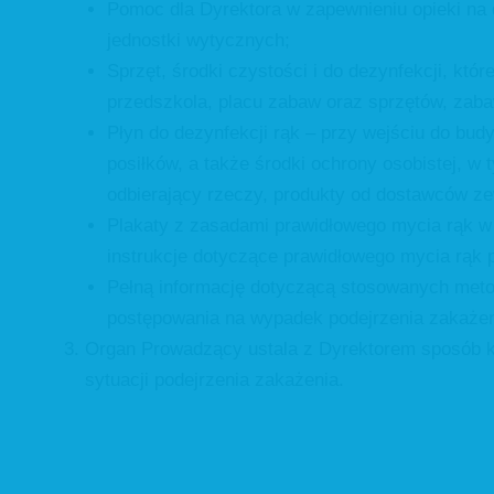
Pomoc dla Dyrektora w zapewnieniu opieki na 
jednostki wytycznych;
Sprzęt, środki czystości i do dezynfekcji, kt
przedszkola, placu zabaw oraz sprzętów, zaba
Płyn do dezynfekcji rąk – przy wejściu do bu
posiłków, a także środki ochrony osobistej, 
odbierający rzeczy, produkty od dostawców z
Plakaty z zasadami prawidłowego mycia rąk w
instrukcje dotyczące prawidłowego mycia rąk 
Pełną informację dotyczącą stosowanych meto
postępowania na wypadek podejrzenia zakażen
Organ Prowadzący ustala z Dyrektorem sposób kom
sytuacji podejrzenia zakażenia.