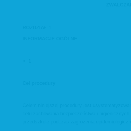
ZWALCZAN
ROZDZIAŁ 1
INFORMACJE OGÓLNE
1
Cel procedury
Celem niniejszej procedury jest usystematyzowan
celu zachowania bezpieczeństwa i higienicznyc
przedszkole podczas zagrożenia epidemiologiczn