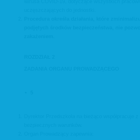
wirusa COVID-19, dotyczące wszystkich pracown
uczęszczających do jednostki.
Procedura określa działania, które zminimali
podjętych środków bezpieczeństwa, nie pozw
zakażeniem.
ROZDZIAŁ 2
ZADANIA ORGANU PROWADZĄCEGO
5
Dyrektor Przedszkola na bieżąco współpracuje
bezpiecznych warunków.
Organ Prowadzący zapewnia: