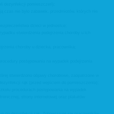
li dezynfekcji pomieszczeń);
ają czas nie było zabawek, przedmiotów, których nie
ezpieczeństwa dzieci w jednostce;
rzypadku stwierdzenia podejrzenia choroby u ich
ejrzenia choroby u dziecka, pracownika;
 procedury postępowania na wypadek podejrzenia
której stwierdzono objawy chorobowe, zaopatrzone w
 dezynfekcji rąk (przed wejściem do pomieszczenia);
szkolu procedurach postępowania na wypadek
ronicznej, strony internetowej oraz plakatów
łyn do dezynfekcji rąk. Zobowiązuje się pracowników