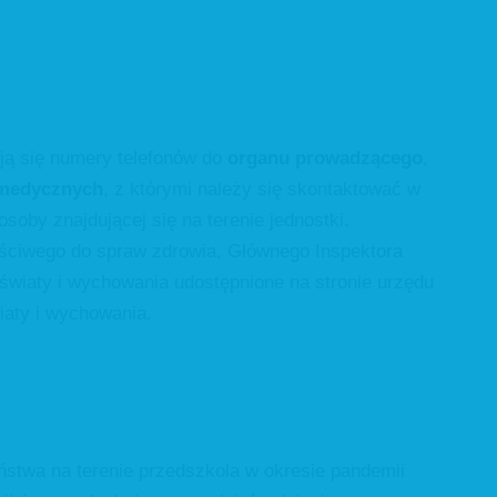
ją się numery telefonów do
organu prowadzącego
,
 medycznych
, z którymi należy się skontaktować w
oby znajdującej się na terenie jednostki.
aściwego do spraw zdrowia, Głównego Inspektora
światy i wychowania udostępnione na stronie urzędu
iaty i wychowania.
ństwa na terenie przedszkola w okresie pandemii