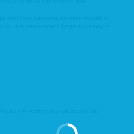
ików przedszkola oraz rodziców dzieci
zują możliwość zakażenia, ale mimo wszystkich
olą w 100% wyeliminować ryzyka związanego z
 z Organem Prowadzącym w celu zapewnienia