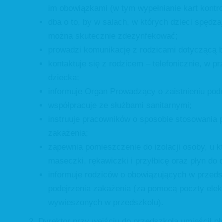
im obowiązkami (w tym wypełnianie kart kontro
dba o to, by w salach, w których dzieci spędz
można skutecznie zdezynfekować;
prowadzi komunikację z rodzicami dotyczącą b
kontaktuje się z rodzicem – telefonicznie, w p
dziecka;
informuje Organ Prowadzący o zaistnieniu pod
współpracuje ze służbami sanitarnymi;
instruuje pracowników o sposobie stosowania
zakażenia;
zapewnia pomieszczenie do izolacji osoby, u 
maseczki, rękawiczki i przyłbicę oraz płyn do
informuje rodziców o obowiązujących w przed
podejrzenia zakażenia (za pomocą poczty elekt
wywieszonych w przedszkolu).
Dyrektor przy wejściu do przedszkola umieścił p