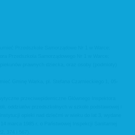
ozumieć Przedszkole Samorządowe Nr 1 w Warce;
tora Przedszkola Samorządowego Nr 1 w Warce;
opiekunów prawnych dziecka, oraz osoby (podmioty)
umieć Gminę Warka, pl. Stefana Czarnieckiego 1, 05-
wytyczne przeciwepidemiczne Głównego Inspektora
koli, oddziałów przedszkolnych w szkole podstawowej i
stytucji opieki nad dziećmi w wieku do lat 3, wydane
a 14 marca 1985 r. o Państwowej Inspekcji Sanitarnej
22, 374 i 567).