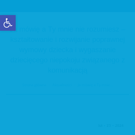
Otwórz pasek narzędzi
Ja mówię a Ty mnie nie rozumiesz –
kształtowanie i rozwijanie poprawnej
wymowy dziecka i wygaszanie
dziecięcego niepokoju związanego z
komunikacją
Jesteś tutaj:
Strona główna
Aktualności
Ja mówię a Ty mnie…
lut
23
2024