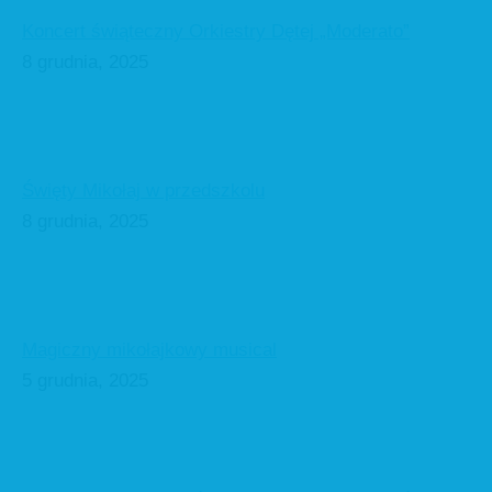
Koncert świąteczny Orkiestry Dętej „Moderato”
8 grudnia, 2025
Święty Mikołaj w przedszkolu
8 grudnia, 2025
Magiczny mikołajkowy musical
5 grudnia, 2025