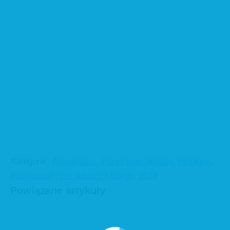
Kategorie:
Aktualności
,
Panel specjalistów
,
Pedagog
,
Psycholog
Przez
admin
23 lutego, 2024
Powiązane artykuły